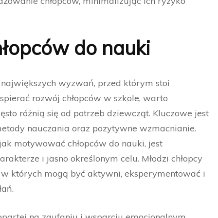
żowanie chłopców, minimalizując ich ryzyko
łopców do nauki
 największych wyzwań, przed którym stoi
spierać rozwój chłopców w szkole, warto
ęsto różnią się od potrzeb dziewcząt. Kluczowe jest
 metody nauczania oraz pozytywne wzmacnianie.
 jak motywować chłopców do nauki, jest
rakterze i jasno określonym celu. Młodzi chłopcy
e, w których mogą być aktywni, eksperymentować i
łań.
partej na zaufaniu i wsparciu emocjonalnym.