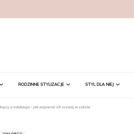
RODZINNE STYLIZACJE
STYL DLA NIEJ
łopcy a edukacja – jak wspierać ich rozwój w szkole
DLA MAM
DLA DZIECI
MALUCHY
ELEGANCKA
CHŁOPCY