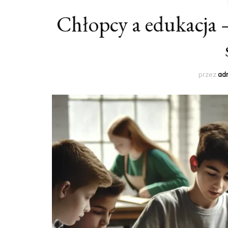
Chłopcy a edukacja –
SPORTOWA MĘ
ULICZNA MĘSKA
przez
ad