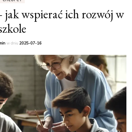
 jak wspierać ich rozwój w
SKA
OJCA I SYNA
MĘSKIE
szkole
ZESTAWY UBRANIOWE
NA CO DZIEŃ
min
w dniu
2025-07-16