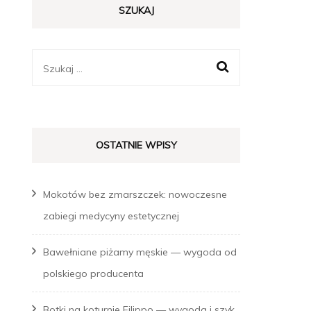
SZUKAJ
STYLIZACJE
TRENDY MODOWE
Szukaj:
OSTATNIE WPISY
Mokotów bez zmarszczek: nowoczesne
zabiegi medycyny estetycznej
Bawełniane piżamy męskie — wygoda od
polskiego producenta
Botki na koturnie Filippo — wygoda i szyk