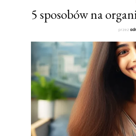
5 sposobów na organi
SPORTOWA MĘ
ULICZNA MĘSKA
przez
ad