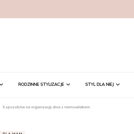
RODZINNE STYLIZACJE
STYL DLA NIEJ
5 sposobów na organizację dnia z niemowlakiem
DLA MAM
DLA DZIECI
MALUCHY
ELEGANCKA
DLA MAM