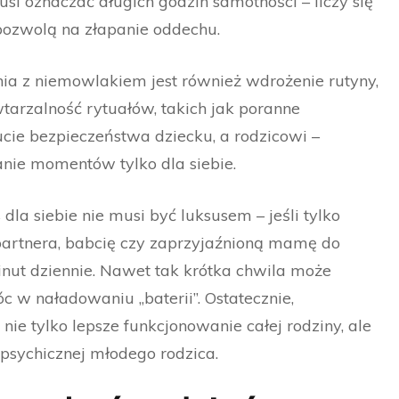
si oznaczać długich godzin samotności – liczy się
 pozwolą na złapanie oddechu.
a z niemowlakiem jest również wdrożenie rutyny,
wtarzalność rytuałów, takich jak poranne
ucie bezpieczeństwa dziecku, a rodzicowi –
nie momentów tylko dla siebie.
la siebie nie musi być luksusem – jeśli tylko
rtnera, babcię czy zaprzyjaźnioną mamę do
nut dziennie. Nawet tak krótka chwila może
 w naładowaniu „baterii”. Ostatecznie,
ie tylko lepsze funkcjonowanie całej rodziny, ale
sychicznej młodego rodzica.