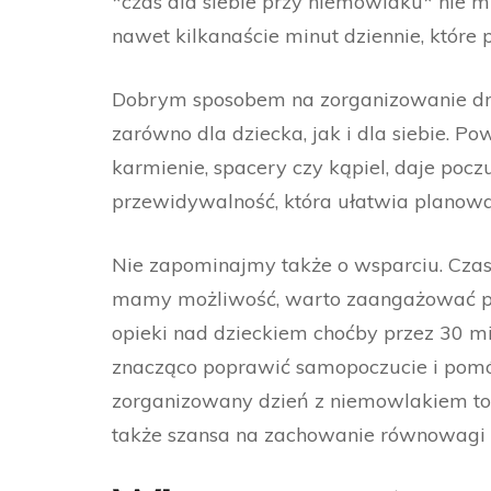
*czas dla siebie przy niemowlaku* nie mu
nawet kilkanaście minut dziennie, które
Dobrym sposobem na zorganizowanie dni
zarówno dla dziecka, jak i dla siebie. Po
karmienie, spacery czy kąpiel, daje pocz
przewidywalność, która ułatwia planowa
Nie zapominajmy także o wsparciu. Czas d
mamy możliwość, warto zaangażować pa
opieki nad dzieckiem choćby przez 30 mi
znacząco poprawić samopoczucie i pomóc
zorganizowany dzień z niemowlakiem to n
także szansa na zachowanie równowagi p