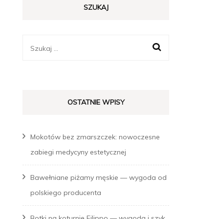
SZUKAJ
STYLIZACJE
TRENDY MODOWE
Szukaj:
OSTATNIE WPISY
Mokotów bez zmarszczek: nowoczesne
zabiegi medycyny estetycznej
Bawełniane piżamy męskie — wygoda od
polskiego producenta
Botki na koturnie Filippo — wygoda i szyk