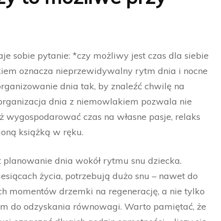
 sobie pytanie: *czy możliwy jest czas dla siebie
kiem oznacza nieprzewidywalny rytm dnia i nocne
organizowanie dnia tak, by znaleźć chwilę na
organizacja dnia z niemowlakiem pozwala nie
ież wygospodarować czas na własne pasje, relaks
ioną książką w ręku.
 planowanie dnia wokół rytmu snu dziecka.
siącach życia, potrzebują dużo snu – nawet do
ch momentów drzemki na regenerację, a nie tylko
em do odzyskania równowagi. Warto pamiętać, że