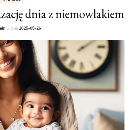
zację dnia z niemowlakiem
SKA
OJCA I SYNA
MĘSKIE
ZESTAWY UBRANIOWE
NA CO DZIEŃ
min
w dniu
2025-05-26